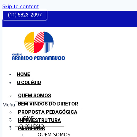
Skip to content
(11) 5823-2097
HOME
O COLÉGIO
QUEM SOMOS
BEM VINDOS DO DIRETOR
Menu
PROPOSTA PEDAGÓGICA
HOME
INFRAESTRUTURA
O COLÉGIO
PARCEIROS
QUEM SOMOS