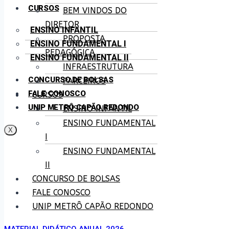
CURSOS
BEM VINDOS DO
DIRETOR
ENSINO INFANTIL
PROPOSTA
ENSINO FUNDAMENTAL I
PEDAGÓGICA
ENSINO FUNDAMENTAL II
INFRAESTRUTURA
CONCURSO DE BOLSAS
PARCEIROS
FALE CONOSCO
CURSOS
UNIP METRÔ CAPÃO REDONDO
ENSINO INFANTIL
ENSINO FUNDAMENTAL
X
I
ENSINO FUNDAMENTAL
II
CONCURSO DE BOLSAS
FALE CONOSCO
UNIP METRÔ CAPÃO REDONDO