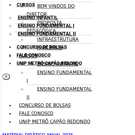
CURSOS
BEM VINDOS DO
DIRETOR
ENSINO INFANTIL
PROPOSTA
ENSINO FUNDAMENTAL I
PEDAGÓGICA
ENSINO FUNDAMENTAL II
INFRAESTRUTURA
CONCURSO DE BOLSAS
PARCEIROS
FALE CONOSCO
CURSOS
UNIP METRÔ CAPÃO REDONDO
ENSINO INFANTIL
ENSINO FUNDAMENTAL
X
I
ENSINO FUNDAMENTAL
II
CONCURSO DE BOLSAS
FALE CONOSCO
UNIP METRÔ CAPÃO REDONDO