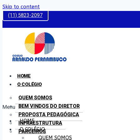
Skip to content
(11) 5823-2097
HOME
O COLÉGIO
QUEM SOMOS
BEM VINDOS DO DIRETOR
Menu
PROPOSTA PEDAGÓGICA
HOME
INFRAESTRUTURA
O COLÉGIO
PARCEIROS
QUEM SOMOS