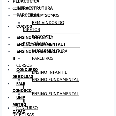
PEDAGÓGICA
O
INFRAESTRUTURA
COLÉGIO
PARCEIROS
QUEM SOMOS
BEM VINDOS DO
CURSOS
DIRETOR
PROPOSTA
ENSINO INFANTIL
PEDAGÓGICA
ENSINO FUNDAMENTAL I
INFRAESTRUTURA
ENSINO FUNDAMENTAL
II
PARCEIROS
CURSOS
CONCURSO
ENSINO INFANTIL
DE BOLSAS
ENSINO FUNDAMENTAL
FALE
I
CONOSCO
ENSINO FUNDAMENTAL
UNIP
II
METRÔ
CONCURSO
CAPÃO
DE BOLSAS